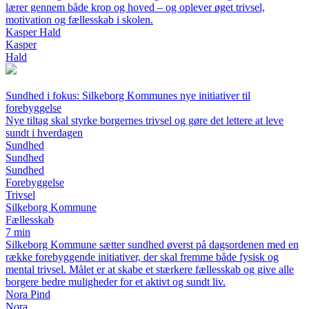
lærer gennem både krop og hoved – og oplever øget trivsel,
motivation og fællesskab i skolen.
Kasper Hald
Kasper
Hald
Sundhed i fokus: Silkeborg Kommunes nye initiativer til
forebyggelse
Nye tiltag skal styrke borgernes trivsel og gøre det lettere at leve
sundt i hverdagen
Sundhed
Sundhed
Sundhed
Forebyggelse
Trivsel
Silkeborg Kommune
Fællesskab
7 min
Silkeborg Kommune sætter sundhed øverst på dagsordenen med en
række forebyggende initiativer, der skal fremme både fysisk og
mental trivsel. Målet er at skabe et stærkere fællesskab og give alle
borgere bedre muligheder for et aktivt og sundt liv.
Nora Pind
Nora