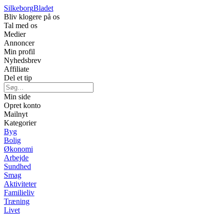
Silkeborg
Bladet
Bliv klogere på os
Tal med os
Medier
Annoncer
Min profil
Nyhedsbrev
Affiliate
Del et tip
Min side
Opret konto
Mailnyt
Kategorier
Byg
Bolig
Økonomi
Arbejde
Sundhed
Smag
Aktiviteter
Familieliv
Træning
Livet