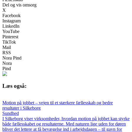
Del og vis omsorg
X
Facebook
Instagram
LinkedIn
YouTube
Pinterest
TikTok
Mail
RSS
Nora Pind
Nora
Pind
Læs også:
Motion på jobbet – vejen til et stærkere fællesskab og bedre
resultater i Silkeborg
Sundhed
I Silkeborg viser virksomheder, hvordan motion på jobbet kan styrke
både fællesskabet og resultaterne. Med naturen lige uden for døren
bliver det lettere at få bevægelse ind i arbejdsdagen – til gavn for