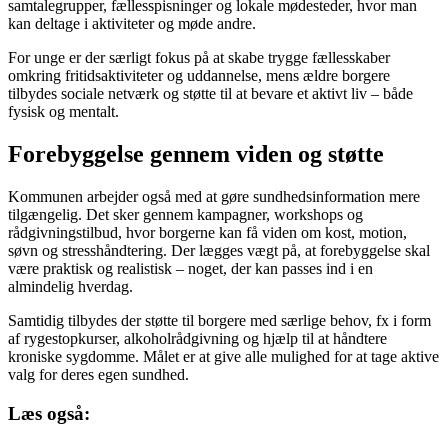
samtalegrupper, fællesspisninger og lokale mødesteder, hvor man
kan deltage i aktiviteter og møde andre.
For unge er der særligt fokus på at skabe trygge fællesskaber
omkring fritidsaktiviteter og uddannelse, mens ældre borgere
tilbydes sociale netværk og støtte til at bevare et aktivt liv – både
fysisk og mentalt.
Forebyggelse gennem viden og støtte
Kommunen arbejder også med at gøre sundhedsinformation mere
tilgængelig. Det sker gennem kampagner, workshops og
rådgivningstilbud, hvor borgerne kan få viden om kost, motion,
søvn og stresshåndtering. Der lægges vægt på, at forebyggelse skal
være praktisk og realistisk – noget, der kan passes ind i en
almindelig hverdag.
Samtidig tilbydes der støtte til borgere med særlige behov, fx i form
af rygestopkurser, alkoholrådgivning og hjælp til at håndtere
kroniske sygdomme. Målet er at give alle mulighed for at tage aktive
valg for deres egen sundhed.
Læs også: