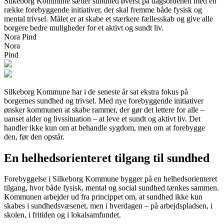
Silkeborg Kommune sætter sundhed øverst på dagsordenen med en
række forebyggende initiativer, der skal fremme både fysisk og
mental trivsel. Målet er at skabe et stærkere fællesskab og give alle
borgere bedre muligheder for et aktivt og sundt liv.
Nora Pind
Nora
Pind
Silkeborg Kommune har i de seneste år sat ekstra fokus på
borgernes sundhed og trivsel. Med nye forebyggende initiativer
ønsker kommunen at skabe rammer, der gør det lettere for alle –
uanset alder og livssituation – at leve et sundt og aktivt liv. Det
handler ikke kun om at behandle sygdom, men om at forebygge
den, før den opstår.
En helhedsorienteret tilgang til sundhed
Forebyggelse i Silkeborg Kommune bygger på en helhedsorienteret
tilgang, hvor både fysisk, mental og social sundhed tænkes sammen.
Kommunen arbejder ud fra princippet om, at sundhed ikke kun
skabes i sundhedsvæsenet, men i hverdagen – på arbejdspladsen, i
skolen, i fritiden og i lokalsamfundet.