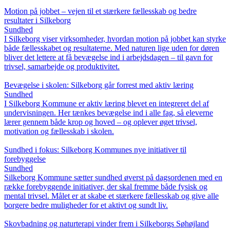
Motion på jobbet – vejen til et stærkere fællesskab og bedre
resultater i Silkeborg
Sundhed
I Silkeborg viser virksomheder, hvordan motion på jobbet kan styrke
både fællesskabet og resultaterne. Med naturen lige uden for døren
bliver det lettere at få bevægelse ind i arbejdsdagen – til gavn for
trivsel, samarbejde og produktivitet.
Bevægelse i skolen: Silkeborg går forrest med aktiv læring
Sundhed
I Silkeborg Kommune er aktiv læring blevet en integreret del af
undervisningen. Her tænkes bevægelse ind i alle fag, så eleverne
lærer gennem både krop og hoved – og oplever øget trivsel,
motivation og fællesskab i skolen.
Sundhed i fokus: Silkeborg Kommunes nye initiativer til
forebyggelse
Sundhed
Silkeborg Kommune sætter sundhed øverst på dagsordenen med en
række forebyggende initiativer, der skal fremme både fysisk og
mental trivsel. Målet er at skabe et stærkere fællesskab og give alle
borgere bedre muligheder for et aktivt og sundt liv.
Skovbadning og naturterapi vinder frem i Silkeborgs Søhøjland