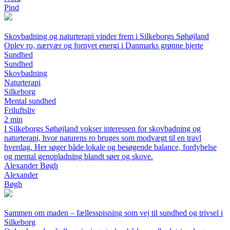
Pind
Skovbadning og naturterapi vinder frem i Silkeborgs Søhøjland
Oplev ro, nærvær og fornyet energi i Danmarks grønne hjerte
Sundhed
Sundhed
Skovbadning
Naturterapi
Silkeborg
Mental sundhed
Friluftsliv
2 min
I Silkeborgs Søhøjland vokser interessen for skovbadning og
naturterapi, hvor naturens ro bruges som modvægt til en travl
hverdag. Her søger både lokale og besøgende balance, fordybelse
og mental genopladning blandt søer og skove.
Alexander Bøgh
Alexander
Bøgh
Sammen om maden – fællesspisning som vej til sundhed og trivsel i
Silkeborg