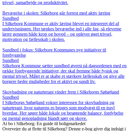
trivsel, samarbejde og produktivitet.
Bevægelse i skolen: Silkeborg går forrest med aktiv læring
Sundhed
I Silkeborg Kommune er aktiv læring blevet en integreret del af
undervisningen. Her tænkes bevægelse ind i alle fag, så eleverne
lærer gennem både krop og hoved – og oplever øget trivsel,
motivation og fællesskab i skolen.
Sundhed i fokus: Silkeborg Kommunes nye initiativer til
forebyggelse
Sundhed
Silkeborg Kommune sætter sundhed øverst på dagsordenen med en
række forebyggende initiativer, der skal fremme både fysisk og
mental trivsel. Målet er at skabe et stærkere fællesskab og give alle
borgere bedre muligheder for et aktivt og sundt liv.
Skovbadning og naturterapi vinder frem i Silkeborgs Søhøjland
Sundhed
I Silkeborgs Søhøjland vokser interessen for skovbadning og
naturterapi, hvor naturens ro bruges som modvægt til en travl
hverdag. Her søger både lokale og besøgende balance, fordybelse
og mental genopladning blandt søer og skove.
At bo i Silkeborg: En guide til boligmarkedet
Overvejer du at flytte til Silkeborg? Denne e-bog giver dig indsigt i