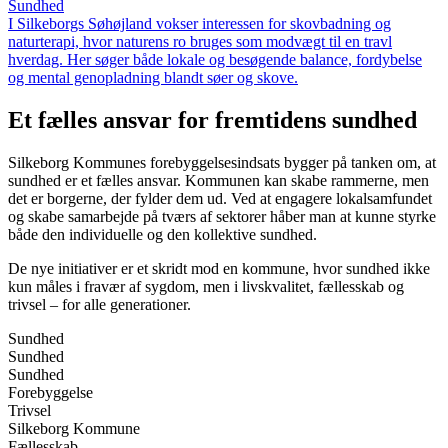
Sundhed
I Silkeborgs Søhøjland vokser interessen for skovbadning og
naturterapi, hvor naturens ro bruges som modvægt til en travl
hverdag. Her søger både lokale og besøgende balance, fordybelse
og mental genopladning blandt søer og skove.
Et fælles ansvar for fremtidens sundhed
Silkeborg Kommunes forebyggelsesindsats bygger på tanken om, at
sundhed er et fælles ansvar. Kommunen kan skabe rammerne, men
det er borgerne, der fylder dem ud. Ved at engagere lokalsamfundet
og skabe samarbejde på tværs af sektorer håber man at kunne styrke
både den individuelle og den kollektive sundhed.
De nye initiativer er et skridt mod en kommune, hvor sundhed ikke
kun måles i fravær af sygdom, men i livskvalitet, fællesskab og
trivsel – for alle generationer.
Sundhed
Sundhed
Sundhed
Forebyggelse
Trivsel
Silkeborg Kommune
Fællesskab