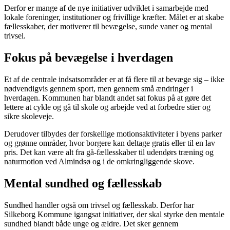
Derfor er mange af de nye initiativer udviklet i samarbejde med
lokale foreninger, institutioner og frivillige kræfter. Målet er at skabe
fællesskaber, der motiverer til bevægelse, sunde vaner og mental
trivsel.
Fokus på bevægelse i hverdagen
Et af de centrale indsatsområder er at få flere til at bevæge sig – ikke
nødvendigvis gennem sport, men gennem små ændringer i
hverdagen. Kommunen har blandt andet sat fokus på at gøre det
lettere at cykle og gå til skole og arbejde ved at forbedre stier og
sikre skoleveje.
Derudover tilbydes der forskellige motionsaktiviteter i byens parker
og grønne områder, hvor borgere kan deltage gratis eller til en lav
pris. Det kan være alt fra gå-fællesskaber til udendørs træning og
naturmotion ved Almindsø og i de omkringliggende skove.
Mental sundhed og fællesskab
Sundhed handler også om trivsel og fællesskab. Derfor har
Silkeborg Kommune igangsat initiativer, der skal styrke den mentale
sundhed blandt både unge og ældre. Det sker gennem