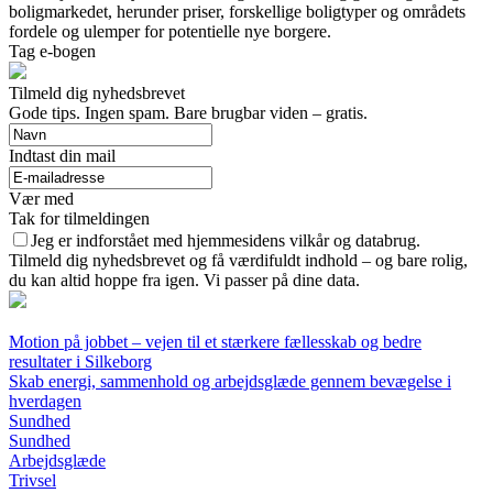
boligmarkedet, herunder priser, forskellige boligtyper og områdets
fordele og ulemper for potentielle nye borgere.
Tag e-bogen
Tilmeld dig nyhedsbrevet
Gode tips. Ingen spam. Bare brugbar viden – gratis.
Indtast din mail
Vær med
Tak for tilmeldingen
Jeg er indforstået med hjemmesidens vilkår og databrug.
Tilmeld dig nyhedsbrevet og få værdifuldt indhold – og bare rolig,
du kan altid hoppe fra igen. Vi passer på dine data.
Motion på jobbet – vejen til et stærkere fællesskab og bedre
resultater i Silkeborg
Skab energi, sammenhold og arbejdsglæde gennem bevægelse i
hverdagen
Sundhed
Sundhed
Arbejdsglæde
Trivsel