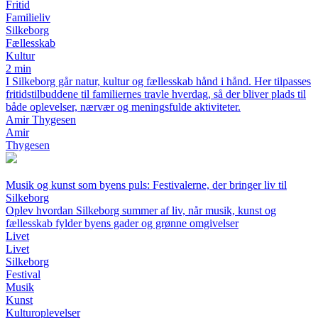
Fritid
Familieliv
Silkeborg
Fællesskab
Kultur
2 min
I Silkeborg går natur, kultur og fællesskab hånd i hånd. Her tilpasses
fritidstilbuddene til familiernes travle hverdag, så der bliver plads til
både oplevelser, nærvær og meningsfulde aktiviteter.
Amir Thygesen
Amir
Thygesen
Musik og kunst som byens puls: Festivalerne, der bringer liv til
Silkeborg
Oplev hvordan Silkeborg summer af liv, når musik, kunst og
fællesskab fylder byens gader og grønne omgivelser
Livet
Livet
Silkeborg
Festival
Musik
Kunst
Kulturoplevelser