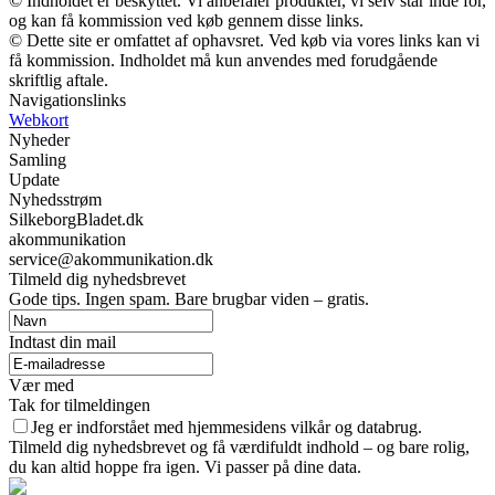
© Indholdet er beskyttet. Vi anbefaler produkter, vi selv står inde for,
og kan få kommission ved køb gennem disse links.
© Dette site er omfattet af ophavsret. Ved køb via vores links kan vi
få kommission. Indholdet må kun anvendes med forudgående
skriftlig aftale.
Navigationslinks
Webkort
Nyheder
Samling
Update
Nyhedsstrøm
SilkeborgBladet.dk
akommunikation
service@akommunikation.dk
Tilmeld dig nyhedsbrevet
Gode tips. Ingen spam. Bare brugbar viden – gratis.
Indtast din mail
Vær med
Tak for tilmeldingen
Jeg er indforstået med hjemmesidens vilkår og databrug.
Tilmeld dig nyhedsbrevet og få værdifuldt indhold – og bare rolig,
du kan altid hoppe fra igen. Vi passer på dine data.