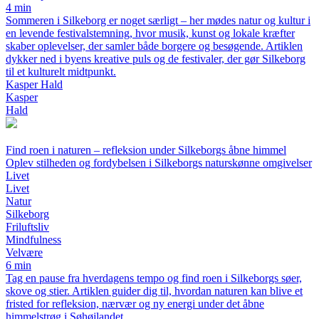
4 min
Sommeren i Silkeborg er noget særligt – her mødes natur og kultur i
en levende festivalstemning, hvor musik, kunst og lokale kræfter
skaber oplevelser, der samler både borgere og besøgende. Artiklen
dykker ned i byens kreative puls og de festivaler, der gør Silkeborg
til et kulturelt midtpunkt.
Kasper Hald
Kasper
Hald
Find roen i naturen – refleksion under Silkeborgs åbne himmel
Oplev stilheden og fordybelsen i Silkeborgs naturskønne omgivelser
Livet
Livet
Natur
Silkeborg
Friluftsliv
Mindfulness
Velvære
6 min
Tag en pause fra hverdagens tempo og find roen i Silkeborgs søer,
skove og stier. Artiklen guider dig til, hvordan naturen kan blive et
fristed for refleksion, nærvær og ny energi under det åbne
himmelstrøg i Søhøjlandet.