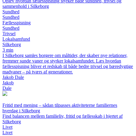
Oplev hvordan fællesspisning styrker både sundhed, trivsel og
sammenhold i Silkeborg
Sundhed
Sundhed
Fællesspisning
Sundhed
Trivsel
Lokalsamfund
Silkeborg
3 min
I Silkeborg samles borgere om måltider, der skaber nye relationer,
fremmer sunde vaner og styrker lokalsamfundet. Læs hvordan
fællesspisning bliver et redskab til både bedre trivsel og bæredygtige
madvaner – på tværs af generationer.
Jakob Dale
Jakob
Dale
Fritid med mening – sådan tilpasses aktiviteterne familiernes
hverdag i Silkeborg
Find balancen mellem familieliv, fritid og fællesskab i hjertet af
Silkeborg
Livet
Livet