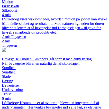
Motion
Fællesskab
Silkeborg
4 min
I Silkeborg viser virksomheder, hvordan motion på jobbet kan styrke
både fællesskabet og resultaterne. Med naturen lige uden for døren
bliver det lettere at få bevægelse ind i arbejdsdagen – til gavn for
trivsel, samarbejde og produktivitet.
Amir Thygesen
Amir
Thygesen
Bevægelse i skolen: Silkeborg går forrest med aktiv læring
Når bevægelse bliver en naturlig del af skoledagen
Sundhed
Sundhed
Skole
Læring
Bevægelse
Undervisning
Trivsel
6 min
I Silkeborg Kommune er aktiv læring blevet en integreret del af
undervisningen. Her tænkes bevægelse ind i alle fag, så eleverne