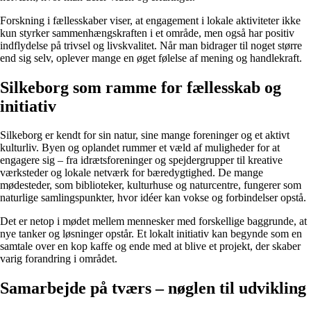
Forskning i fællesskaber viser, at engagement i lokale aktiviteter ikke
kun styrker sammenhængskraften i et område, men også har positiv
indflydelse på trivsel og livskvalitet. Når man bidrager til noget større
end sig selv, oplever mange en øget følelse af mening og handlekraft.
Silkeborg som ramme for fællesskab og
initiativ
Silkeborg er kendt for sin natur, sine mange foreninger og et aktivt
kulturliv. Byen og oplandet rummer et væld af muligheder for at
engagere sig – fra idrætsforeninger og spejdergrupper til kreative
værksteder og lokale netværk for bæredygtighed. De mange
mødesteder, som biblioteker, kulturhuse og naturcentre, fungerer som
naturlige samlingspunkter, hvor idéer kan vokse og forbindelser opstå.
Det er netop i mødet mellem mennesker med forskellige baggrunde, at
nye tanker og løsninger opstår. Et lokalt initiativ kan begynde som en
samtale over en kop kaffe og ende med at blive et projekt, der skaber
varig forandring i området.
Samarbejde på tværs – nøglen til udvikling