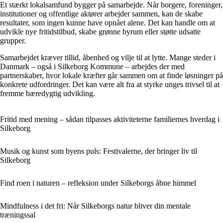
Et stærkt lokalsamfund bygger på samarbejde. Når borgere, foreninger,
institutioner og offentlige aktører arbejder sammen, kan de skabe
resultater, som ingen kunne have opnået alene. Det kan handle om at
udvikle nye fritidstilbud, skabe grønne byrum eller støtte udsatte
grupper.
Samarbejdet kræver tillid, åbenhed og vilje til at lytte. Mange steder i
Danmark – også i Silkeborg Kommune – arbejdes der med
partnerskaber, hvor lokale kræfter går sammen om at finde løsninger på
konkrete udfordringer. Det kan være alt fra at styrke unges trivsel til at
fremme bæredygtig udvikling.
Fritid med mening – sådan tilpasses aktiviteterne familiernes hverdag i
Silkeborg
Musik og kunst som byens puls: Festivalerne, der bringer liv til
Silkeborg
Find roen i naturen – refleksion under Silkeborgs åbne himmel
Mindfulness i det fri: Når Silkeborgs natur bliver din mentale
træningssal