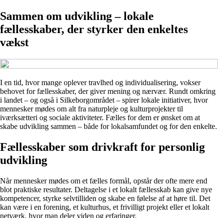
Sammen om udvikling – lokale
fællesskaber, der styrker den enkeltes
vækst
I en tid, hvor mange oplever travlhed og individualisering, vokser
behovet for fællesskaber, der giver mening og nærvær. Rundt omkring
i landet – og også i Silkeborgområdet – spirer lokale initiativer, hvor
mennesker mødes om alt fra naturpleje og kulturprojekter til
iværksætteri og sociale aktiviteter. Fælles for dem er ønsket om at
skabe udvikling sammen – både for lokalsamfundet og for den enkelte.
Fællesskaber som drivkraft for personlig
udvikling
Når mennesker mødes om et fælles formål, opstår der ofte mere end
blot praktiske resultater. Deltagelse i et lokalt fællesskab kan give nye
kompetencer, styrke selvtilliden og skabe en følelse af at høre til. Det
kan være i en forening, et kulturhus, et frivilligt projekt eller et lokalt
netværk, hvor man deler viden og erfaringer.