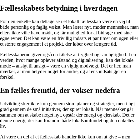
Fællesskabets betydning i hverdagen
For den enkelte kan deltagelse i et lokalt fællesskab være en vej til
både personlig og faglig vækst. Man lærer nyt, møder mennesker, man
ellers ikke ville have mødt, og får mulighed for at bidrage med sine
egne evner. Det kan være en frivillig indsats et par timer om ugen eller
et større engagement i et projekt, der løber over længere tid.
Fællesskaberne giver også en følelse af tryghed og samhørighed. I en
verden, hvor mange oplever afstand og digitalisering, kan det lokale
møde – ansigt til ansigt – være en vigtig modvægt. Det er her, man
mærker, at man betyder noget for andre, og at ens indsats gør en
forskel.
En fælles fremtid, der vokser nedefra
Udvikling sker ikke kun gennem store planer og strategier, men i høj
grad gennem de små initiativer, der spirer lokalt. Når mennesker går
sammen om at skabe noget nyt, opstår der energi og ejerskab. Det er
denne energi, der kan forandre både lokalsamfundet og den enkeltes
liv.
At være en del af et fællesskab handler ikke kun om at give – men