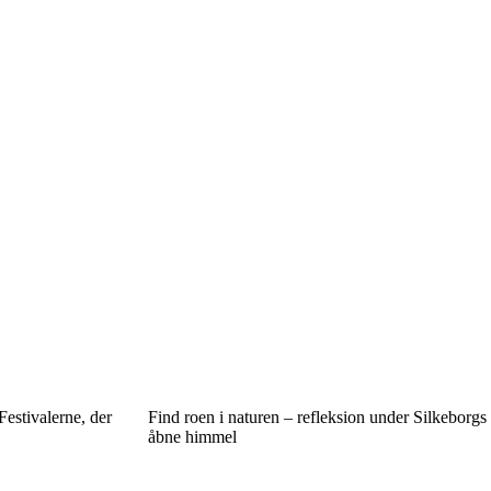
estivalerne, der
Find roen i naturen – refleksion under Silkeborgs
åbne himmel