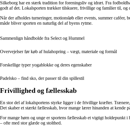
Silkeborg har en stærk tradition for foreningsliv og idræt. Fra fodbol
godt af det. Lokalsporten trækker tilskuere, frivillige og familier til, 
Når der afholdes turneringer, motionsløb eller events, summer caféer, 
måde bliver sporten en naturlig del af byens rytme.
Sammenlign håndbolde fra Select og Hummel
Overvejelser før køb af hulahopring – vægt, materiale og formål
Forskellige typer yogablokke og deres egenskaber
Padelsko – find sko, der passer til din spillestil
Frivillighed og fællesskab
En stor del af lokalsportens styrke ligger i de frivillige kræfter. Trænere
Det skaber et stærkt fællesskab, hvor mange lærer hinanden at kende p
For mange børn og unge er sportens fællesskab et vigtigt holdepunkt i 
– ofte med stor glæde og stolthed.