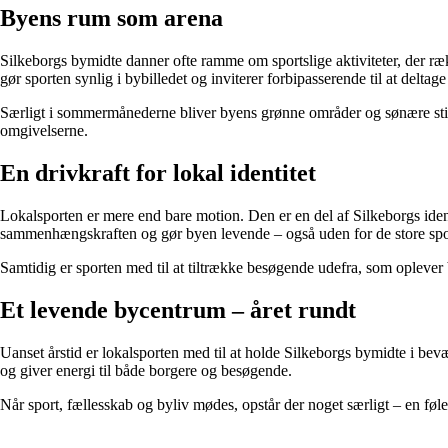
Byens rum som arena
Silkeborgs bymidte danner ofte ramme om sportslige aktiviteter, der ræk
gør sporten synlig i bybilledet og inviterer forbipasserende til at deltag
Særligt i sommermånederne bliver byens grønne områder og sønære stier 
omgivelserne.
En drivkraft for lokal identitet
Lokalsporten er mere end bare motion. Den er en del af Silkeborgs identit
sammenhængskraften og gør byen levende – også uden for de store spo
Samtidig er sporten med til at tiltrække besøgende udefra, som oplever
Et levende bycentrum – året rundt
Uanset årstid er lokalsporten med til at holde Silkeborgs bymidte i bev
og giver energi til både borgere og besøgende.
Når sport, fællesskab og byliv mødes, opstår der noget særligt – en føl