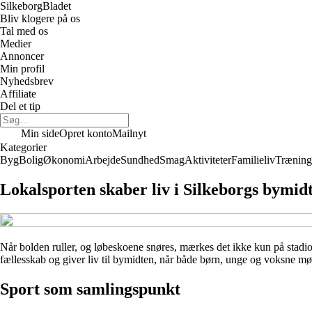
Silkeborg
Bladet
Bliv klogere på os
Tal med os
Medier
Annoncer
Min profil
Nyhedsbrev
Affiliate
Del et tip
Min side
Opret konto
Mailnyt
Kategorier
Byg
Bolig
Økonomi
Arbejde
Sundhed
Smag
Aktiviteter
Familieliv
Træning
Lokalsporten skaber liv i Silkeborgs bymid
Når bolden ruller, og løbeskoene snøres, mærkes det ikke kun på stadio
fællesskab og giver liv til bymidten, når både børn, unge og voksne m
Sport som samlingspunkt