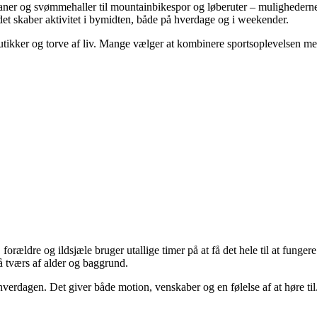
dbaner og svømmehaller til mountainbikespor og løberuter – mulighedern
og det skaber aktivitet i bymidten, både på hverdage og i weekender.
butikker og torve af liv. Mange vælger at kombinere sportsoplevelsen me
, forældre og ildsjæle bruger utallige timer på at få det hele til at funge
å tværs af alder og baggrund.
hverdagen. Det giver både motion, venskaber og en følelse af at høre ti