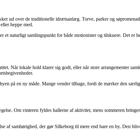
ker ud over de traditionelle idrætsanlæg. Torve, parker og søpromenader 
e eller heppe med.
et naturligt samlingspunkt for både motionister og tilskuere. Det er he
et. Når lokale hold klarer sig godt, eller når store arrangementer samler
rtsbegivenheder.
 byen på en ny måde. Mange vender tilbage, fordi de mærker den særlige
ægelse. Om vinteren fyldes hallerne af aktivitet, mens sommeren bringer 
else af samhørighed, der gør Silkeborg til mere end bare en by. Den bliv