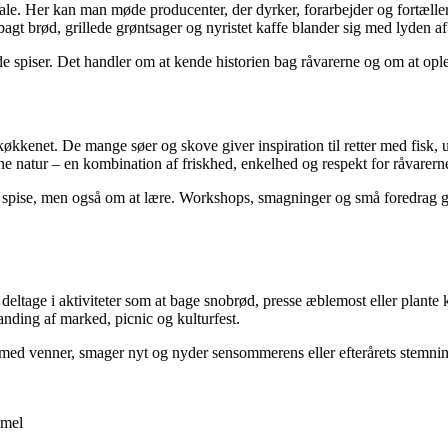
okale. Her kan man møde producenter, der dyrker, forarbejder og fortæl
bagt brød, grillede grøntsager og nyristet kaffe blander sig med lyden a
de spiser. Det handler om at kende historien bag råvarerne og om at ople
køkkenet. De mange søer og skove giver inspiration til retter med fisk
nne natur – en kombination af friskhed, enkelhed og respekt for råvarern
 spise, men også om at lære. Workshops, smagninger og små foredrag giv
deltage i aktiviteter som at bage snobrød, presse æblemost eller plante 
anding af marked, picnic og kulturfest.
s med venner, smager nyt og nyder sensommerens eller efterårets stemni
mmel