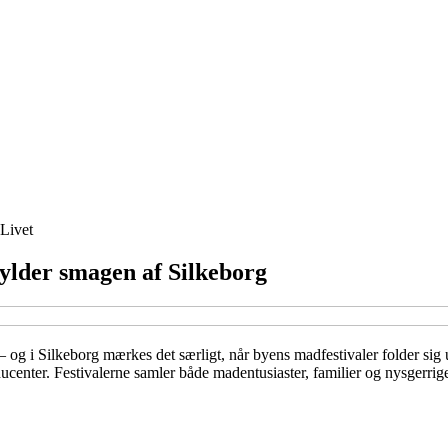
Livet
hylder smagen af Silkeborg
– og i Silkeborg mærkes det særligt, når byens madfestivaler folder sig ud
ducenter. Festivalerne samler både madentusiaster, familier og nysgerri