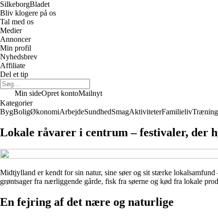
Silkeborg
Bladet
Bliv klogere på os
Tal med os
Medier
Annoncer
Min profil
Nyhedsbrev
Affiliate
Del et tip
Min side
Opret konto
Mailnyt
Kategorier
Byg
Bolig
Økonomi
Arbejde
Sundhed
Smag
Aktiviteter
Familieliv
Træning
Lokale råvarer i centrum – festivaler, der 
Midtjylland er kendt for sin natur, sine søer og sit stærke lokalsamfund 
grøntsager fra nærliggende gårde, fisk fra søerne og kød fra lokale pro
En fejring af det nære og naturlige