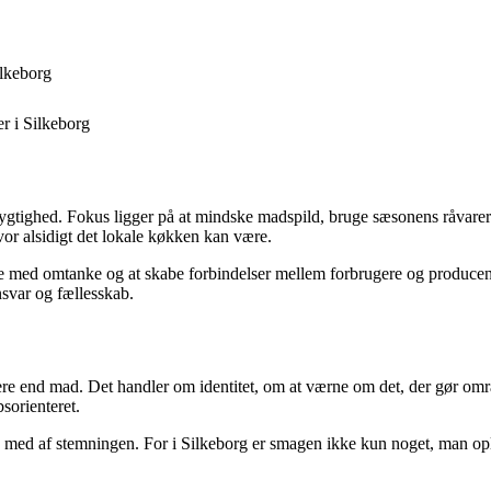
lkeborg
r i Silkeborg
tighed. Fokus ligger på at mindske madspild, bruge sæsonens råvarer o
vor alsidigt det lokale køkken kan være.
ise med omtanke og at skabe forbindelser mellem forbrugere og produce
nsvar og fællesskab.
 mere end mad. Det handler om identitet, om at værne om det, der gør om
sorienteret.
ive med af stemningen. For i Silkeborg er smagen ikke kun noget, man op