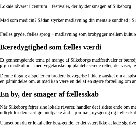
Lokale råvarer i centrum – festivaler, der hylder smagen af Silkeborg
Mad som medicin? Sådan styrker madlavning din mentale sundhed i Si
Fælles gryde, fælles sprog – madlavning som brobygger mellem kulture
Bæredygtighed som fælles værdi
Et gennemgående tema på mange af Silkeborgs madfestivaler er bæredyg
grøn madkultur – med vegetariske og plantebaserede retter, der viser, h
Denne tilgang afspejler en bredere bevægelse i tiden: ønsket om at sp
en påmindelse om, at mad kan være en del af en større fortælling om a
En by, der smager af fællesskab
Når Silkeborg fejrer sine lokale råvarer, handler det i sidste ende om
udtryk for den særlige midtjyske ånd – jordnær, nysgerrig og fællesskab
Uanset om du er lokal eller besøgende, er det svært ikke at lade sig r