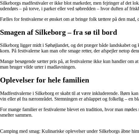
Silkeborgs madfestivaler er ikke blot markeder, men fejringer af det l
udendørs – på torve, i parker eller ved søbredden – hvor duften af frisk
Fælles for festivalerne er ønsket om at bringe folk tættere på den mad, 
Smagen af Silkeborg – fra sø til bord
Silkeborg ligger midt i Søhøjlandet, og det præger både landskabet og 
korn. På festivalerne kan man ofte smage retter, der afspejler netop de
Mange besøgende sætter pris på, at festivalerne ikke kun handler om at
man bruger vilde urter i madlavningen.
Oplevelser for hele familien
Madfestivalerne i Silkeborg er skabt til at være inkluderende. Børn kan 
vin eller øl fra nærområdet. Stemningen er afslappet og folkelig – en bl
For mange familier er festivalerne blevet en tradition, hvor man møde
smelter sammen.
Camping med smag: Kulinariske oplevelser under Silkeborgs åbne hi