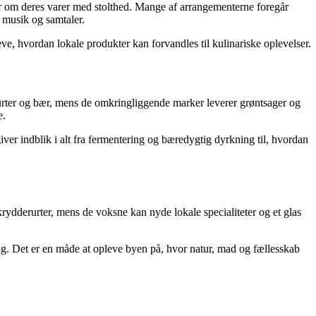
ler om deres varer med stolthed. Mange af arrangementerne foregår
f musik og samtaler.
ve, hvordan lokale produkter kan forvandles til kulinariske oplevelser.
, urter og bær, mens de omkringliggende marker leverer grøntsager og
e.
er indblik i alt fra fermentering og bæredygtig dyrkning til, hvordan
krydderurter, mens de voksne kan nyde lokale specialiteter og et glas
ng. Det er en måde at opleve byen på, hvor natur, mad og fællesskab